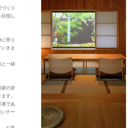
家づくり
を目指し
身に寄り
ていきま
様と一緒
築家の皆
ります。
業者であ
良いチー