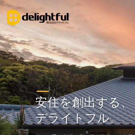
安住を創出する、
デライトフル。